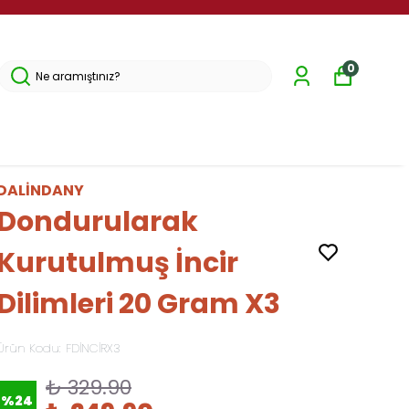
0
DALİNDANY
Dondurularak
Kurutulmuş İncir
Dilimleri 20 Gram X3
Ürün Kodu
:
FDİNCİRX3
₺ 329.90
%
24