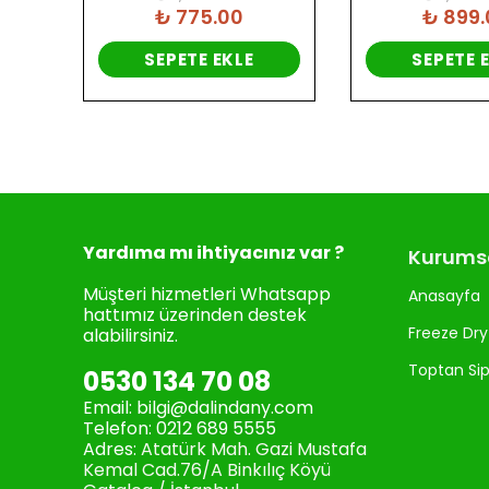
₺ 775.00
₺ 899.
SEPETE EKLE
SEPETE 
Yardıma mı ihtiyacınız var ?
Kurums
Müşteri hizmetleri Whatsapp
Anasayfa
hattımız üzerinden destek
Freeze Dry
alabilirsiniz.
Toptan Sip
0530 134 70 08
Email:
bilgi@dalindany.com
Telefon:
0212 689 5555
Adres:
Atatürk Mah. Gazi Mustafa
Kemal Cad.76/A Binkılıç Köyü