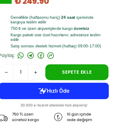
₺ 249.90
Genellikle (haftasonu hariç)
24 saat
içerisinde
kargoya teslim edilir
750 ₺ ve üzeri alışverişlerde kargo
ücretsiz
Kargo paketi size özel hazırlanır, adresinize teslim
edilir
Satış sonrası destek hizmeti (haftaiçi 09:00-17:00)
Paylaş
:
SEPETE EKLE
750 TL üzeri
10 gün içinde
ücretsiz kargo
iade değişim