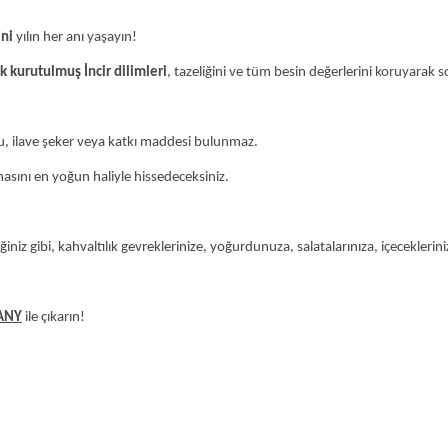
ini
yılın her anı yaşayın!
 kurutulmuş İncir dilimleri
, tazeliğini ve tüm besin değerlerini koruyarak so
cu, ilave şeker veya katkı maddesi bulunmaz.
omasını en yoğun haliyle hissedeceksiniz.
iz gibi, kahvaltılık gevreklerinize, yoğurdunuza, salatalarınıza, içeceklerinize
ANY
ile çıkarın!