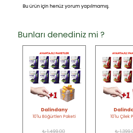
Bu ürün için henüz yorum yapılmamış.
Bunları denediniz mi ?
Dalindany
Dalind
10'lu Böğürtlen Paketi
10'lu Çilek 
₺ 1,499.00
₺ 1,399.