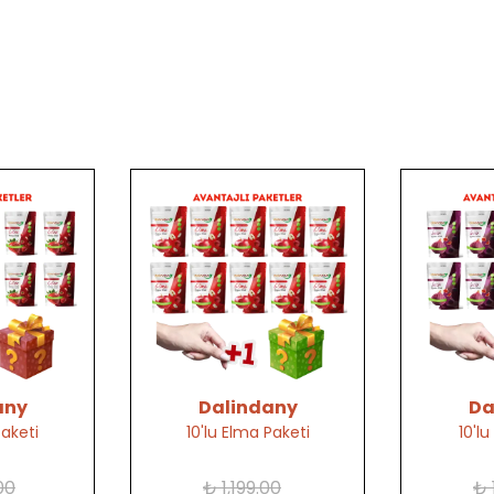
any
Dalindany
Da
Paketi
10'lu Elma Paketi
10'lu
00
₺ 1,199.00
₺ 