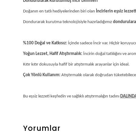
Dondurularak Kurutulmuş İncir Dilimleri
Doğanın en tatlı hediyelerinden biri olan
İncirlerin eşsiz lezzet
Dondurarak kurutma teknolojisiyle hazırladığımız
dondurularak
%100 Doğal ve Katkısız:
İçinde sadece İncir var. Hiçbir koruyu
Yoğun Lezzet, Hafif Atıştırmalık:
İncirin doğal tatlılığını ve ar
Kıtır kıtır dokusuyla hafif bir atıştırmalık arayanlar için ideal.
Çok Yönlü Kullanım:
Atıştırmalık olarak doğrudan tüketebileceğin
Bu eşsiz lezzeti keşfedin ve sağlıklı atıştırmalığın tadını
DALIND
Yorumlar